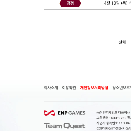
4월 18일 (목
회사소개
이용약관
개인정보처리방침
청소년보호
㈜이엔피게임즈 대표이사 이
고객센터 1644-0759 팩스
사업자 등록번호 113-86
COPYRIGHT@ENP GAMES