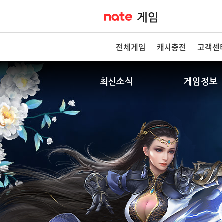
전체게임
캐시충전
고객센
최신소식
게임정보