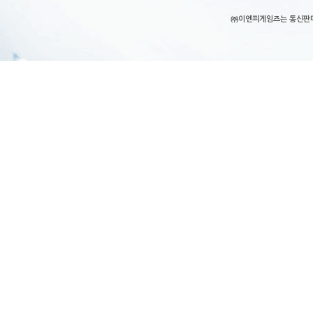
㈜이엔피게임즈는 통신판매